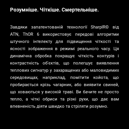
Розумніше. Чіткіше. Смертельніше.
Завдяки запатентованій технології SharpIR© від
ATN, ThOR 6 використовує передові алгоритми
штучного інтелекту для підвищення чіткості та
ясності зображення в режимі реального часу. Ця
динамічна обробка покращує чіткість контурів і
контрастність об'єктів, що полегшує виявлення
теплових сигнатур у захаращених або маловидимих
середовищах, наприклад, помітити койота, що
пробирається крізь чагарник, або виявити свиней,
що ховаються у високій траві. Ви бачите не просто
тепло, а чіткі обриси та різкі рухи, що дає вам
впевненість діяти швидко та стріляти розумно.