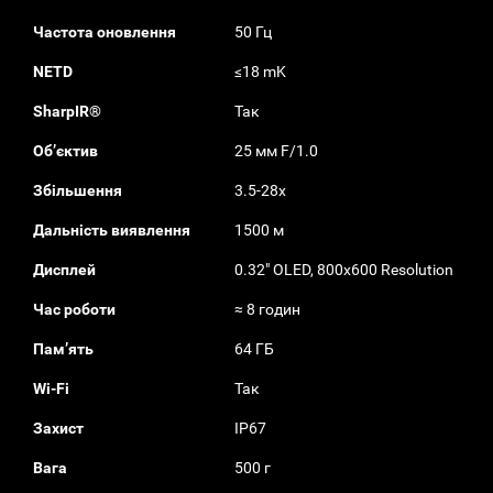
Частота оновлення
50 Гц
NETD
≤18 mK
SharpIR®
Так
Обʼєктив
25 мм F/1.0
Збільшення
3.5-28x
Дальність виявлення
1500 м
Дисплей
0.32" OLED, 800x600 Resolution
Час роботи
≈ 8 годин
Памʼять
64 ГБ
Wi-Fi
Так
Захист
IP67
Вага
500 г