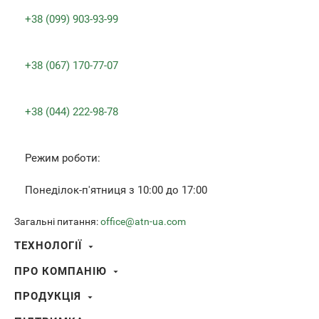
+38 (099) 903-93-99
+38 (067) 170-77-07
+38 (044) 222-98-78
Режим роботи:
Понеділок-п'ятниця з 10:00 до 17:00
Загальні питання:
office@atn-ua.com
ТЕХНОЛОГІЇ
Smart HD
ПРО КОМПАНІЮ
Тепловізійне зображення
Про ATN International
Видеофіксація пострілу (RAV)
ПРОДУКЦІЯ
Розумна HD оптика
Баллістичний калькулятор