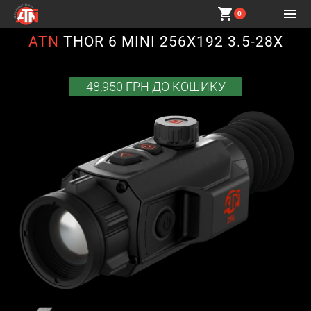
shopping_cart
0
ATN
THOR 6 MINI 256X192 3.5-28X
48,950 ГРН
ДО КОШИКУ