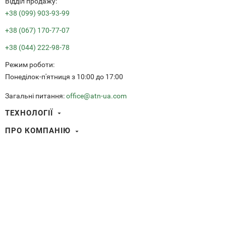
Вiддiл продажу:
+38 (099) 903-93-99
+38 (067) 170-77-07
+38 (044) 222-98-78
Режим роботи:
Понеділок-п'ятниця з 10:00 до 17:00
Загальні питання:
office@atn-ua.com
ТЕХНОЛОГІЇ
Smart HD
ПРО КОМПАНІЮ
Тепловізійне зображення
Про ATN International
Видеофіксація пострілу (RAV)
ПРОДУКЦІЯ
Розумна HD оптика
Баллістичний калькулятор
ПІДТРИМКА
Тепловізори
Ultra HD оптика
Центр Оновлень
Аксесуари
ДОДАТКИ ВІД ATN
Угода Користувача