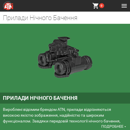
shopping_cart
0
Прилади Нічного Бачення
ПРИЛАДИ НІЧНОГО БАЧЕННЯ
Вироблені відомим брендом ATN, прилади відрізняються
високою якістю зображення, надійністю та широким
функціоналом. Завдяки передовій технології нічного бачення,
ПОДРОБНЕЕ
вони дозволяють вам спостерігати в умовах повної темряви з
arrow_drop_down