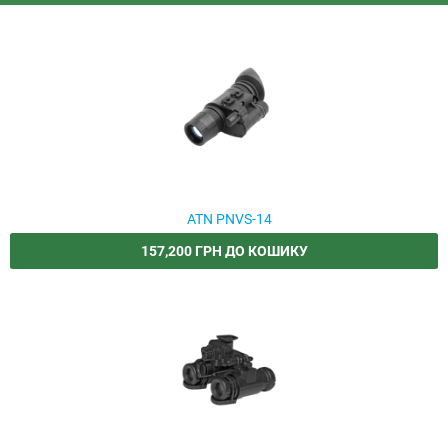
вражаючою чіткістю та деталізацією. Прилади ATN ідеально
підходять для військових, мисливців та спортсменів, які
потребують надійного засобу для нічного спостереження та
стрільби.
ATN PNVS-14
157,200 ГРН ДО КОШИКУ