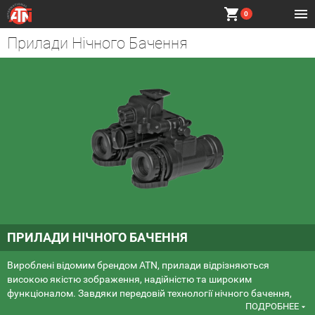
shopping_cart
0
Прилади Нічного Бачення
ПРИЛАДИ НІЧНОГО БАЧЕННЯ
Вироблені відомим брендом ATN, прилади відрізняються
високою якістю зображення, надійністю та широким
функціоналом. Завдяки передовій технології нічного бачення,
ПОДРОБНЕЕ
вони дозволяють вам спостерігати в умовах повної темряви з
arrow_drop_down