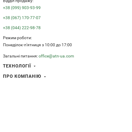
Вiддiл продажу:
+38 (099) 903-93-99
+38 (067) 170-77-07
+38 (044) 222-98-78
Режим роботи:
Понеділок-п'ятниця з 10:00 до 17:00
Загальні питання:
office@atn-ua.com
ТЕХНОЛОГІЇ
Smart HD
ПРО КОМПАНІЮ
Тепловізійне зображення
Про ATN International
Видеофіксація пострілу (RAV)
ПРОДУКЦІЯ
Розумна HD оптика
Баллістичний калькулятор
ПІДТРИМКА
Тепловізори
Ultra HD оптика
Центр Оновлень
Аксесуари
ДОДАТКИ ВІД ATN
Угода Користувача