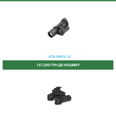
вражаючою чіткістю та деталізацією. Прилади ATN ідеально
підходять для військових, мисливців та спортсменів, які
потребують надійного засобу для нічного спостереження та
стрільби.
ATN PNVS-14
157,200 ГРН ДО КОШИКУ