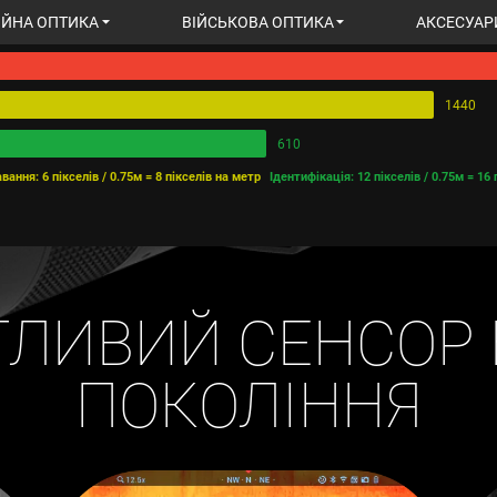
ІЙНА ОПТИКА
ВІЙСЬКОВА ОПТИКА
АКСЕСУАР
ДІАГРАМА ВИЯВЛЕННЯ ОБ’ЄКТА НА ВІДСТАНІ
ARS 5 XD LRF
1440
610
вання: 6 пікселів / 0.75м = 8 пікселів на метр
Ідентифікація: 12 пікселів / 0.75м = 16
321,309 ГРН
ДО КОШИКУ
ТЛИВИЙ СЕНСОР 
ПОКОЛІННЯ