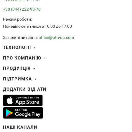
+38 (044) 222-98-78
Режим роботи:
Понеділок-п'ятниця з 10:00 до 17:00
Загальні питання:
office@atn-ua.com
ТЕХНОЛОГІЇ
Smart HD
ПРО КОМПАНІЮ
Тепловізійне зображення
Про ATN International
Видеофіксація пострілу (RAV)
ПРОДУКЦІЯ
Розумна HD оптика
Баллістичний калькулятор
ПІДТРИМКА
Тепловізори
Ultra HD оптика
Центр Оновлень
Аксесуари
ДОДАТКИ ВІД ATN
Угода Користувача
НАШІ КАНАЛИ