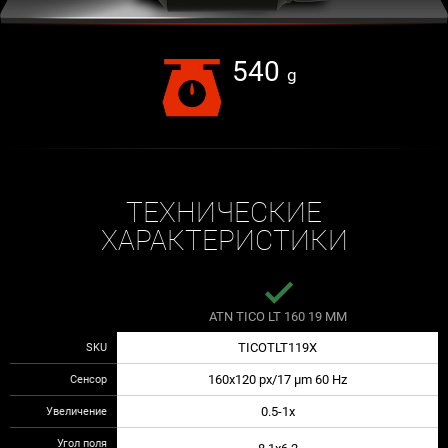
540
g
ТЕХНИЧЕСКИЕ
ХАРАКТЕРИСТИКИ
done
ATN TICO LT 160 19 MM
SKU
TICOTLT119X
Сенсор
160x120 px/17 µm 60 Hz
Увеличение
0.5-1x
Угол поля