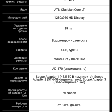
8.1x6.2
зрения, градусы
Ядро
ATN Obsidian Core LT
Микродисплей
1280x960 HD Display
Удаление
выходного
19 mm
зрачка
Класс
Водонепроницаемость
защищённости
Зарядка
USB, type C
Цветовые
White Hot / Black Hot
режимы
Крепление
AD-170 (опционально)
Scope Adapter 1 (45.5-50 В комплекте), Scope
Зажим на
Adapter 2 (51.6-59 опционально), Scope Adapter 3
переходнике
(60-65 опционально)
Время работы
от батареи (Li-
9+ часов
ion)
Рабочая
от -28°C до 48°C
температура