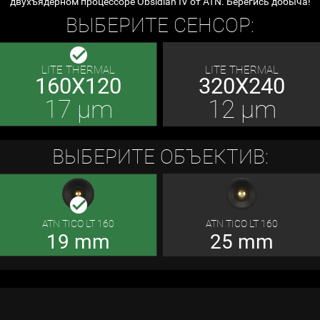
двухъядерном процессоре Obsidian IV от ATN. Берегись добыча!
ВЫБЕРИТЕ СЕНСОР:
done
LITE THERMAL
LITE THERMAL
160X120
320X240
17 μm
12 μm
ВЫБЕРИТЕ ОБЪЕКТИВ:
done
ATN TICO LT 160
ATN TICO LT 160
19 mm
25 mm