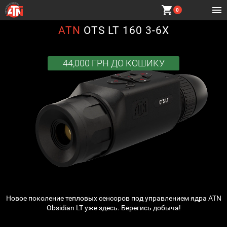
shopping_cart
0
ATN
OTS LT 160 3-6X
44,000 ГРН
ДО КОШИКУ
Новое поколение тепловых сенсоров под управлением ядра ATN
Obsidian LT уже здесь. Берегись добыча!