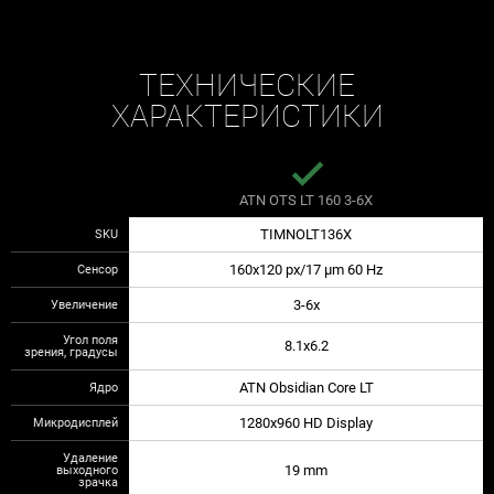
ТЕХНИЧЕСКИЕ
ХАРАКТЕРИСТИКИ
done
ATN OTS LT 160 3-6X
SKU
TIMNOLT136X
Сенсор
160x120 px/17 µm 60 Hz
Увеличение
3-6x
Угол поля
8.1x6.2
зрения, градусы
Ядро
ATN Obsidian Core LT
Микродисплей
1280x960 HD Display
Удаление
выходного
19 mm
зрачка