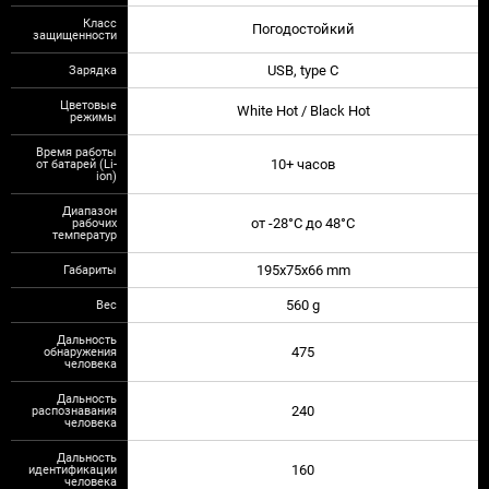
Класс
Погодостойкий
защищенности
Зарядка
USB, type C
Цветовые
White Hot / Black Hot
режимы
Время работы
от батарей (Li-
10+ часов
ion)
Диапазон
рабочих
от -28°C до 48°C
температур
Габариты
195x75x66 mm
Вес
560 g
Дальность
обнаружения
475
человека
Дальность
распознавания
240
человека
Дальность
идентификации
160
человека