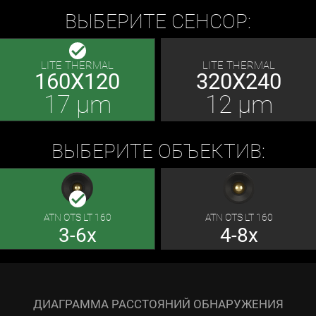
ВЫБЕРИТЕ СЕНСОР:
done
LITE THERMAL
LITE THERMAL
160X120
320X240
17 μm
12 μm
ВЫБЕРИТЕ ОБЪЕКТИВ:
done
ATN OTS LT 160
ATN OTS LT 160
3-6x
4-8x
ДИАГРАММА РАССТОЯНИЙ ОБНАРУЖЕНИЯ