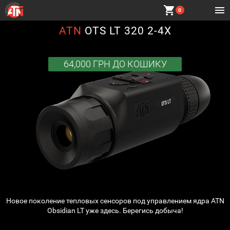
shopping_cart
0
ATN
OTS LT 320 2-4X
64,000 ГРН
ДО КОШИКУ
Новое поколение тепловых сенсоров под управлением ядра ATN
Obsidian LT уже здесь. Берегись добыча!