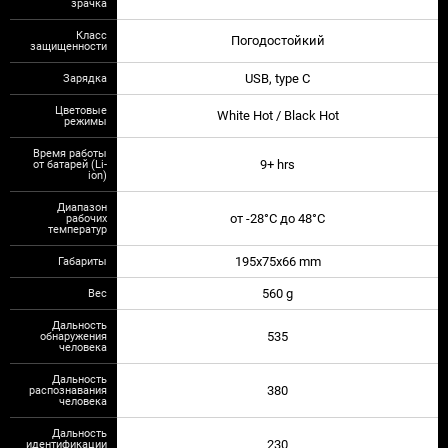
зрачка
Класс
Погодостойкий
защищенности
Зарядка
USB, type C
Цветовые
White Hot / Black Hot
режимы
Время работы
от батарей (Li-
9+ hrs
ion)
Диапазон
рабочих
от -28°C до 48°C
температур
Габариты
195x75x66 mm
Вес
560 g
Дальность
обнаружения
535
человека
Дальность
распознавания
380
человека
Дальность
идентификации
230