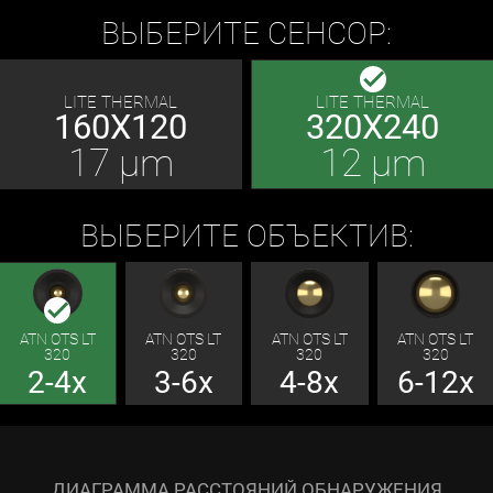
ВЫБЕРИТЕ СЕНСОР:
done
LITE THERMAL
LITE THERMAL
160X120
320X240
17 μm
12 μm
ВЫБЕРИТЕ ОБЪЕКТИВ:
done
ATN OTS LT
ATN OTS LT
ATN OTS LT
ATN OTS LT
320
320
320
320
2-4x
3-6x
4-8x
6-12x
ДИАГРАММА РАССТОЯНИЙ ОБНАРУЖЕНИЯ